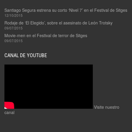
Santiago Segura estrena su corto ‘Nivel 7’ en el Festival de Sitges
12/10/2015
Rodaje de ‘El Elegido’, sobre el asesinato de León Trotsky
09/07/2015
Movie-men en el Festival de terror de Sitges
09/07/2015
CANAL DE YOUTUBE
Visite nuestro
canal