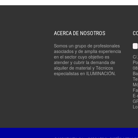
ACERCA DE NOSOTROS
C
Somos un grupo de profesionales
asociados y de amplia experiencia
en el sector cuyo objetivo es
C/
atender y cubrir la demanda de
Po
alquiler de material y Técnicos
08
especialistas en ILUMINACIÓN.
Ba
Te
Mó
Fa
E-
GP
Lo