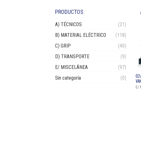
PRODUCTOS
A) TÉCNICOS
(21)
B) MATERIAL ELÉCTRICO
(118)
C) GRIP
(40)
D) TRANSPORTE
(9)
E/ MISCELÁNEA
(97)
02
Sin categoría
(0)
VA
E/