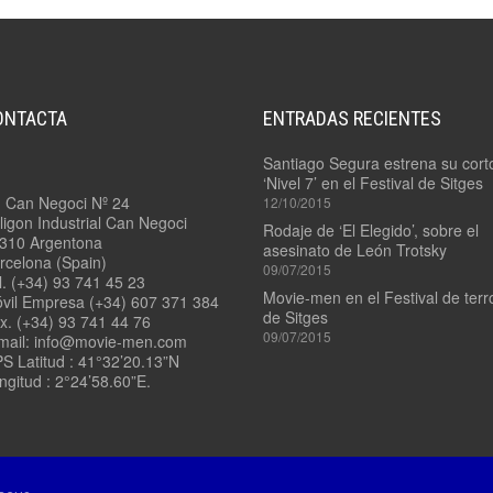
4.7/
PADDLE
3.9/
MOUNT
RONFORD
F-
7
4.8
–
ONTACTA
ENTRADAS RECIENTES
LADDER
3.10/
POD
RONFORD
Santiago Segura estrena su cort
F-
‘Nivel 7’ en el Festival de Sitges
7
4.9
. Can Negoci Nº 24
12/10/2015
3
–
ligon Industrial Can Negoci
EJES
VIAS
Rodaje de ‘El Elegido’, sobre el
310 Argentona
RECTAS
asesinato de León Trotsky
rcelona (Spain)
09/07/2015
3.11/
l. (+34) 93 741 45 23
ROCKET
4.10
Movie-men en el Festival de terr
vil Empresa (+34) 607 371 384
PLATE
–
de Sitges
x. (+34) 93 741 44 76
VÍAS
09/07/2015
mail: info@movie-men.com
CURVAS
3.12/
S Latitud : 41°32’20.13”N
TANGO
ngitud : 2°24’58.60”E.
–
11/
SWING
QUICK
HEAD
RELEASE
3.13/
STEADYBAG