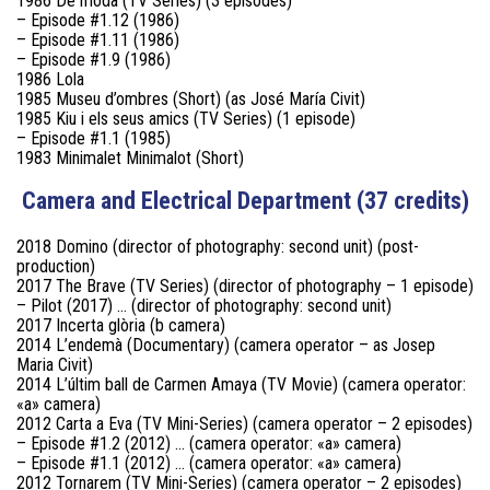
1986 De moda (TV Series) (3 episodes)
– Episode #1.12 (1986)
– Episode #1.11 (1986)
– Episode #1.9 (1986)
1986 Lola
1985 Museu d’ombres (Short) (as José María Civit)
1985 Kiu i els seus amics (TV Series) (1 episode)
– Episode #1.1 (1985)
1983 Minimalet Minimalot (Short)
Camera and Electrical Department (37 credits)
2018 Domino (director of photography: second unit) (post-
production)
2017 The Brave (TV Series) (director of photography – 1 episode)
– Pilot (2017) … (director of photography: second unit)
2017 Incerta glòria (b camera)
2014 L’endemà (Documentary) (camera operator – as Josep
Maria Civit)
2014 L’últim ball de Carmen Amaya (TV Movie) (camera operator:
«a» camera)
2012 Carta a Eva (TV Mini-Series) (camera operator – 2 episodes)
– Episode #1.2 (2012) … (camera operator: «a» camera)
– Episode #1.1 (2012) … (camera operator: «a» camera)
2012 Tornarem (TV Mini-Series) (camera operator – 2 episodes)