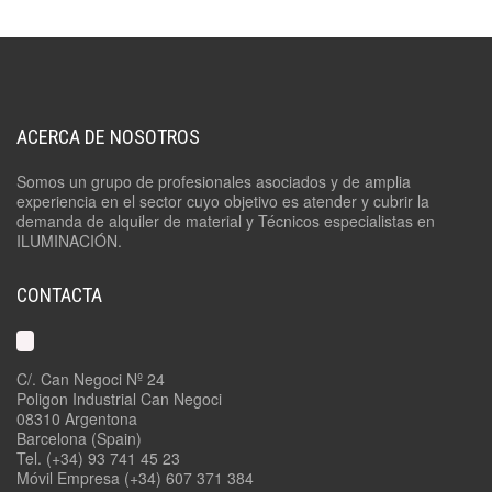
ACERCA DE NOSOTROS
Somos un grupo de profesionales asociados y de amplia
experiencia en el sector cuyo objetivo es atender y cubrir la
demanda de alquiler de material y Técnicos especialistas en
ILUMINACIÓN.
CONTACTA
C/. Can Negoci Nº 24
Poligon Industrial Can Negoci
08310 Argentona
Barcelona (Spain)
Tel. (+34) 93 741 45 23
Móvil Empresa (+34) 607 371 384