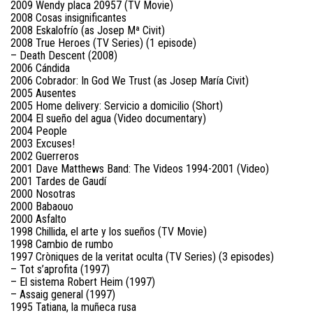
2009 Wendy placa 20957 (TV Movie)
2008 Cosas insignificantes
2008 Eskalofrío (as Josep Mª Civit)
2008 True Heroes (TV Series) (1 episode)
– Death Descent (2008)
2006 Cándida
2006 Cobrador: In God We Trust (as Josep María Civit)
2005 Ausentes
2005 Home delivery: Servicio a domicilio (Short)
2004 El sueño del agua (Video documentary)
2004 People
2003 Excuses!
2002 Guerreros
2001 Dave Matthews Band: The Videos 1994-2001 (Video)
2001 Tardes de Gaudí
2000 Nosotras
2000 Babaouo
2000 Asfalto
1998 Chillida, el arte y los sueños (TV Movie)
1998 Cambio de rumbo
1997 Cròniques de la veritat oculta (TV Series) (3 episodes)
– Tot s’aprofita (1997)
– El sistema Robert Heim (1997)
– Assaig general (1997)
1995 Tatiana, la muñeca rusa