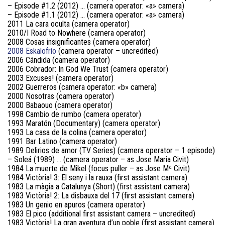
– Episode #1.2 (2012) … (camera operator: «a» camera)
– Episode #1.1 (2012) … (camera operator: «a» camera)
2011 La cara oculta (camera operator)
2010/I Road to Nowhere (camera operator)
2008 Cosas insignificantes (camera operator)
2008 Eskalofrío
(camera operator – uncredited)
2006 Cándida (camera operator)
2006 Cobrador: In God We Trust (camera operator)
2003 Excuses! (camera operator)
2002 Guerreros (camera operator: «b» camera)
2000 Nosotras (camera operator)
2000 Babaouo (camera operator)
1998 Cambio de rumbo (camera operator)
1993 Maratón (Documentary) (camera operator)
1993 La casa de la colina (camera operator)
1991 Bar Latino (camera operator)
1989 Delirios de amor (TV Series) (camera operator – 1 episode)
– Soleá (1989) … (camera operator – as Jose Maria Civit)
1984 La muerte de Mikel (focus puller – as Jose Mª Civit)
1984 Victòria! 3: El seny i la rauxa (first assistant camera)
1983 La màgia a Catalunya (Short) (first assistant camera)
1983 Victòria! 2: La disbauxa del 17 (first assistant camera)
1983 Un genio en apuros (camera operator)
1983 El pico (additional first assistant camera – uncredited)
1983 Victòria! La gran aventura d’un poble (first assistant camera)