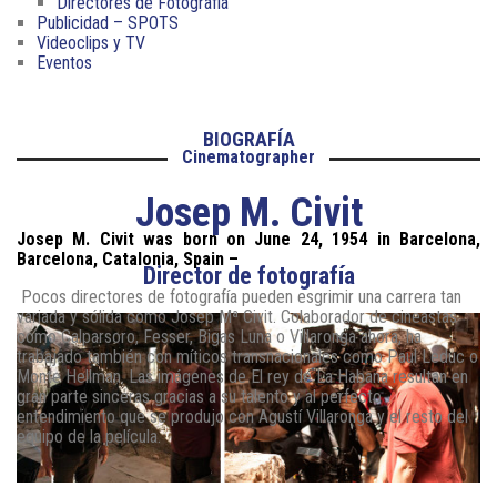
Directores de Fotografía
Publicidad – SPOTS
Videoclips y TV
Eventos
BIOGRAFÍA
Cinematographer
Josep M. Civit
Josep M. Civit was born on June 24, 1954 in Barcelona,
Barcelona, Catalonia, Spain –
Director de fotografía
Pocos directores de fotografía pueden esgrimir una carrera tan
variada y sólida como Josep Mª Civit. Colaborador de cineastas
como Calparsoro, Fesser, Bigas Luna o Villaronga ahora, ha
trabajado también con míticos transnacionales como Paul Leduc o
Monte Hellman. Las imágenes de El rey de La Habana resultan en
gran parte sinceras gracias a su talento y al perfecto
entendimiento que se produjo con Agustí Villaronga y el resto del
equipo de la película.