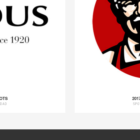
POTS
201
IDAD
SPO