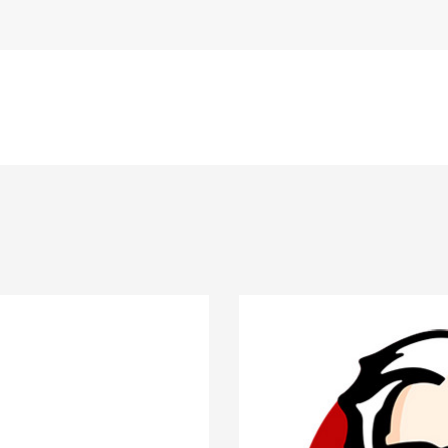
3.14/
EASYRIG
+
SERENE
ARM
3.15/
QUICK
RELEASE
3.16/
PADDLE
MOUNT