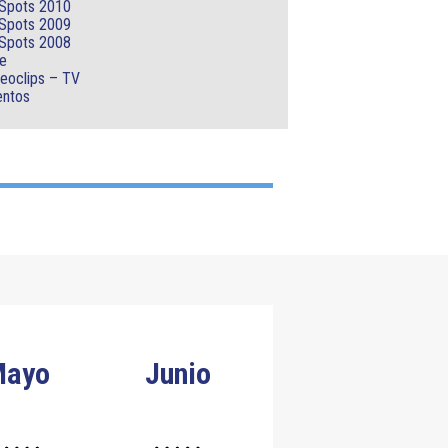
Spots 2010
70IS
MONITORES
ERCEDES
Spots 2009
ONDA
PULMONES
HOLLYWOODS
Spots 2008
.
TRÍPODES
e
eoclips – TV
RECORTABLES
PANTALLAS
entos
XENON
REFLECTORAS
SCRIMS
TELAS
PALIO
Mayo
Junio