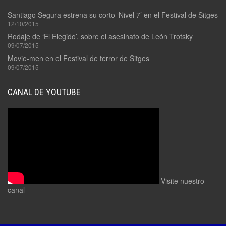
Santiago Segura estrena su corto ‘Nivel 7’ en el Festival de Sitges
12/10/2015
Rodaje de ‘El Elegido’, sobre el asesinato de León Trotsky
09/07/2015
Movie-men en el Festival de terror de Sitges
09/07/2015
CANAL DE YOUTUBE
Visite nuestro
canal