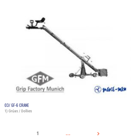
QUICK VIEW
03/ GF-6 CRANE
1) Grúas / Dollies
1
2
…
4