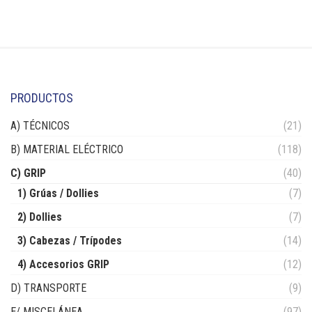
PRODUCTOS
A) TÉCNICOS
(21)
B) MATERIAL ELÉCTRICO
(118)
C) GRIP
(40)
1) Grúas / Dollies
(7)
2) Dollies
(7)
3) Cabezas / Trípodes
(14)
4) Accesorios GRIP
(12)
D) TRANSPORTE
(9)
E/ MISCELÁNEA
(97)