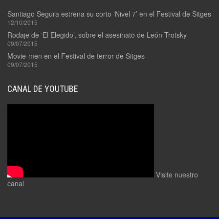
Santiago Segura estrena su corto ‘Nivel 7’ en el Festival de Sitges
12/10/2015
Rodaje de ‘El Elegido’, sobre el asesinato de León Trotsky
09/07/2015
Movie-men en el Festival de terror de Sitges
09/07/2015
CANAL DE YOUTUBE
Visite nuestro
canal