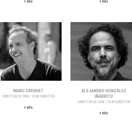
+ Info
+ Info
3.14/
EASYRIG
+
SERENE
ARM
3.15/
QUICK
RELEASE
3.16/
PADDLE
MOUNT
MARC CREHUET
ALEJANDRO GONZÁLEZ
IÑÁRRITU
DIRECTOR DE CINE / FILM DIRECTOR
DIRECTOR DE CINE / FILM DIRECTOR
+ Info
+ Info