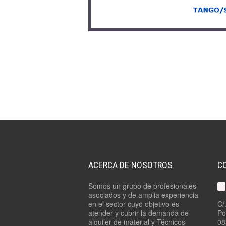
ACERCA DE NOSOTROS
C
Somos un grupo de profesionales
asociados y de amplia experiencia
en el sector cuyo objetivo es
C/
atender y cubrir la demanda de
Po
alquiler de material y Técnicos
08