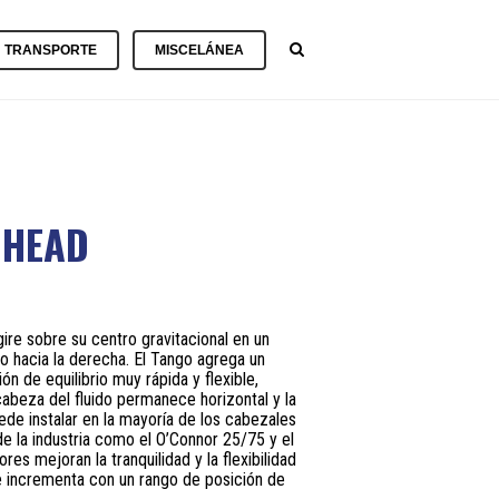
TRANSPORTE
MISCELÁNEA
MIONES
BATERÍAS
/
RGONETAS
MIÓN
CARGADORES
F
NERADORES
.
ENERADOR
CABLES
CABLES
ÉCTRICOS
10I
Y
HMI
CONEXIONES
 HEAD
ONDA
NERADOR
CAJAS
ECO
MIÓN
MATERIAL
CONEXIÓN
ACCESORIOS
F
ENERADOR
AUXILIAR
CÁMARAS
.
20I
.
CONEXIONES
ire sobre su centro gravitacional en un
ONDA
REGULADORES
Y
CARROS
DIMMERS
MANGA
MAGLINER
o hacia la derecha.
El Tango agrega un
 de equilibrio muy rápida y flexible,
ENERADOR
abeza del fluido permanece horizontal y la
ECO
30IS
TEXTILES
CONVERTIDORES
MÁQUINAS
BANDERAS
ede instalar en la mayoría de los cabezales
CINE
Y
DE
de la industria como el O’Connor 25/75 y el
.
ONDA
RABILLOS
HUMO
BASTIDORES
res mejoran la tranquilidad y la flexibilidad
VIDEO
/
e incrementa con un rango de posición de
ENERADOR
/
PRACTICABLES
PALIOS