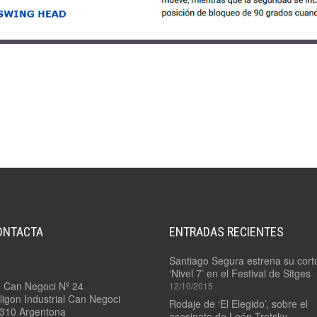
3.14/
EASYRIG
+
SERENE
ARM
3.15/
QUICK
RELEASE
3.16/
PADDLE
MOUNT
ONTACTA
ENTRADAS RECIENTES
Santiago Segura estrena su cort
‘Nivel 7’ en el Festival de Sitges
. Can Negoci Nº 24
12/10/2015
ligon Industrial Can Negoci
Rodaje de ‘El Elegido’, sobre el
310 Argentona
asesinato de León Trotsky