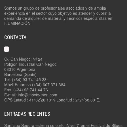
Somos un grupo de profesionales asociados y de amplia
experiencia en el sector cuyo objetivo es atender y cubrir la
demanda de alquiler de material y Técnicos especialistas en
ILUMINACIÓN.
CONTACTA
C/. Can Negoci Nº 24
Poligon Industrial Can Negoci
08310 Argentona
Barcelona (Spain)
Tel. (+34) 93 741 45 23
Móvil Empresa (+34) 607 371 384
Fax. (+34) 93 741 44 76
E-mail: info@movie-men.com
GPS Latitud : 41°32’20.13”N Longitud : 2°24’58.60”E.
ENTRADAS RECIENTES
Santiago Segura estrena su corto ‘Nivel 7’ en el Festival de Sitges