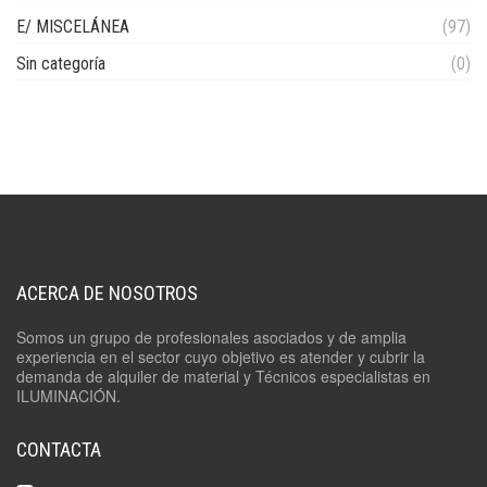
E/ MISCELÁNEA
(97)
Sin categoría
(0)
ACERCA DE NOSOTROS
Somos un grupo de profesionales asociados y de amplia
experiencia en el sector cuyo objetivo es atender y cubrir la
demanda de alquiler de material y Técnicos especialistas en
ILUMINACIÓN.
CONTACTA