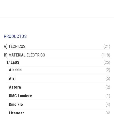
PRODUCTOS
A) TÉCNICOS
(21)
B) MATERIAL ELÉCTRICO
(118)
1/ LEDS
(25)
Aladdin
(2)
Arri
(5)
Astera
(2)
DMG Lumiere
(1)
Kino Flo
(4)
Litegear
(4)