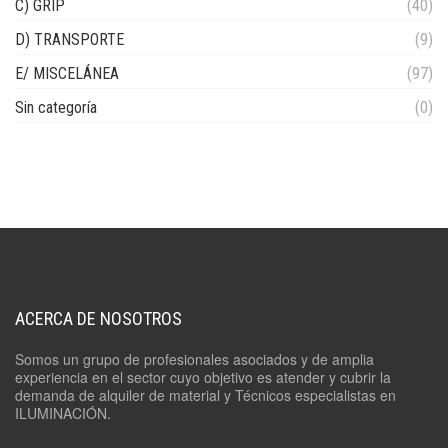
C) GRIP
(40)
D) TRANSPORTE
(9)
E/ MISCELÁNEA
(97)
Sin categoría
(0)
ACERCA DE NOSOTROS
Somos un grupo de profesionales asociados y de amplia
experiencia en el sector cuyo objetivo es atender y cubrir la
demanda de alquiler de material y Técnicos especialistas en
ILUMINACIÓN.