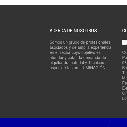
ACERCA DE NOSOTROS
C
Somos un grupo de profesionales
asociados y de amplia experiencia
en el sector cuyo objetivo es
C/
atender y cubrir la demanda de
Po
alquiler de material y Técnicos
08
especialistas en ILUMINACIÓN.
Ba
Te
Mó
Fa
E-
GP
Lo