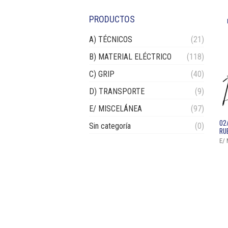
PRODUCTOS
A) TÉCNICOS
(21)
B) MATERIAL ELÉCTRICO
(118)
C) GRIP
(40)
D) TRANSPORTE
(9)
E/ MISCELÁNEA
(97)
02
Sin categoría
(0)
RU
E/