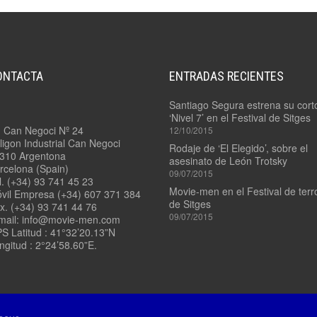
4.7/
PADDLE
3.9/
MOUNT
RONFORD
F-
7
4.8
–
ONTACTA
ENTRADAS RECIENTES
LADDER
3.10/
POD
RONFORD
Santiago Segura estrena su cort
F-
‘Nivel 7’ en el Festival de Sitges
7
4.9
. Can Negoci Nº 24
12/10/2015
3
–
ligon Industrial Can Negoci
EJES
VIAS
Rodaje de ‘El Elegido’, sobre el
310 Argentona
RECTAS
asesinato de León Trotsky
rcelona (Spain)
09/07/2015
3.11/
l. (+34) 93 741 45 23
ROCKET
4.10
Movie-men en el Festival de terr
vil Empresa (+34) 607 371 384
PLATE
–
de Sitges
x. (+34) 93 741 44 76
VÍAS
09/07/2015
mail: info@movie-men.com
CURVAS
3.12/
S Latitud : 41°32’20.13”N
TANGO
ngitud : 2°24’58.60”E.
–
11/
SWING
QUICK
HEAD
RELEASE
3.13/
STEADYBAG