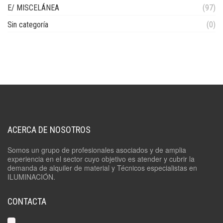
E/ MISCELÁNEA
(97)
Sin categoría
(0)
ACERCA DE NOSOTROS
Somos un grupo de profesionales asociados y de amplia
experiencia en el sector cuyo objetivo es atender y cubrir la
demanda de alquiler de material y Técnicos especialistas en
ILUMINACIÓN.
CONTACTA