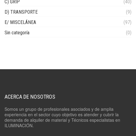
C) GRIP
(40)
D) TRANSPORTE
(9)
E/ MISCELÁNEA
(97)
Sin categoría
(0)
ACERCA DE NOSOTROS
Somos un grupo de profesionales asociados y de amplia
experiencia en el sector cuyo objetivo es atender y cubrir la
demanda de alquiler de material y Técnicos especialistas en
ILUMINACIÓN.