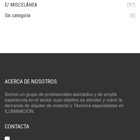
E/ MISCELÁNEA
(97)
Sin categoría
(0)
ACERCA DE NOSOTROS
Somos un grupo de profesionales asociados y de amplia
experiencia en el sector cuyo objetivo es atender y cubrir la
demanda de alquiler de material y Técnicos especialistas en
ILUMINACIÓN.
CONTACTA