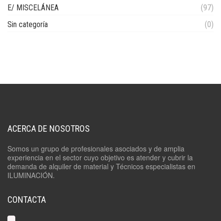
E/ MISCELÁNEA
(97)
Sin categoría
(0)
ACERCA DE NOSOTROS
Somos un grupo de profesionales asociados y de amplia
experiencia en el sector cuyo objetivo es atender y cubrir la
demanda de alquiler de material y Técnicos especialistas en
ILUMINACIÓN.
CONTACTA