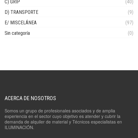
C) GRIP
(40)
D) TRANSPORTE
(9)
E/ MISCELÁNEA
(97)
Sin categoría
(0)
ACERCA DE NOSOTROS
Somos un grupo de profesionales asociados y de amplia
experiencia en el sector cuyo objetivo es atender y cubrir la
demanda de alquiler de material y Técnicos especialistas en
ILUMINACIÓN.