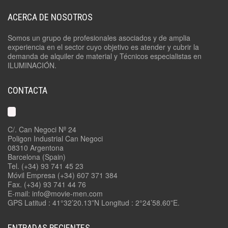
ACERCA DE NOSOTROS
Somos un grupo de profesionales asociados y de amplia
experiencia en el sector cuyo objetivo es atender y cubrir la
demanda de alquiler de material y Técnicos especialistas en
ILUMINACIÓN.
CONTACTA
C/. Can Negoci Nº 24
Poligon Industrial Can Negoci
08310 Argentona
Barcelona (Spain)
Tel. (+34) 93 741 45 23
Móvil Empresa (+34) 607 371 384
Fax. (+34) 93 741 44 76
E-mail: info@movie-men.com
GPS Latitud : 41°32’20.13”N Longitud : 2°24’58.60”E.
ENTRADAS RECIENTES