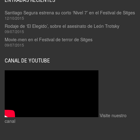
Santiago Segura estrena su corto ‘Nivel 7’ en el Festival de Sitges
12/10/2015
Rodaje de ‘El Elegido’, sobre el asesinato de León Trotsky
09/07/2015
Movie-men en el Festival de terror de Sitges
09/07/2015
CANAL DE YOUTUBE
Visite nuestro
canal