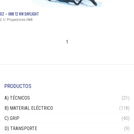
QUICK VIEW
02 – HMI 12 KW DAYLIGHT
2.1/ Proyectores HMI
1
PRODUCTOS
A) TÉCNICOS
(21)
B) MATERIAL ELÉCTRICO
(118)
C) GRIP
(40)
D) TRANSPORTE
(9)