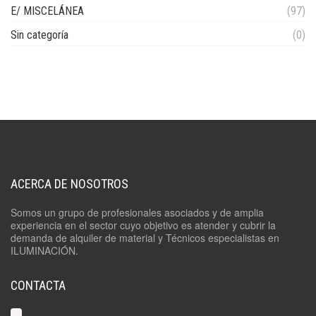
E/ MISCELÁNEA
(97)
Sin categoría
(0)
ACERCA DE NOSOTROS
Somos un grupo de profesionales asociados y de amplia
experiencia en el sector cuyo objetivo es atender y cubrir la
demanda de alquiler de material y Técnicos especialistas en
ILUMINACIÓN.
CONTACTA