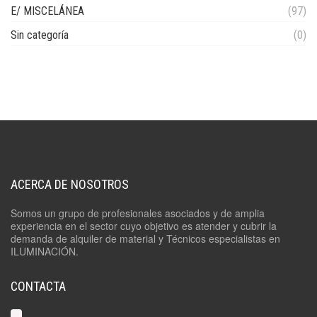
E/ MISCELÁNEA
(97)
Sin categoría
(0)
ACERCA DE NOSOTROS
Somos un grupo de profesionales asociados y de amplia
experiencia en el sector cuyo objetivo es atender y cubrir la
demanda de alquiler de material y Técnicos especialistas en
ILUMINACIÓN.
CONTACTA