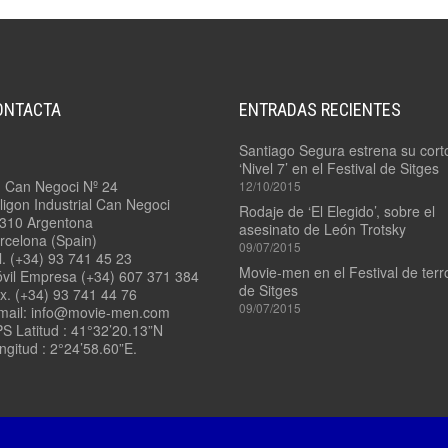
4.7/
PADDLE
3.9/
MOUNT
RONFORD
F-
7
4.8
–
ONTACTA
ENTRADAS RECIENTES
LADDER
3.10/
POD
RONFORD
Santiago Segura estrena su cort
F-
‘Nivel 7’ en el Festival de Sitges
7
4.9
. Can Negoci Nº 24
12/10/2015
3
–
ligon Industrial Can Negoci
EJES
VIAS
Rodaje de ‘El Elegido’, sobre el
RECTAS
310 Argentona
asesinato de León Trotsky
rcelona (Spain)
09/07/2015
3.11/
l. (+34) 93 741 45 23
ROCKET
4.10
Movie-men en el Festival de terr
vil Empresa (+34) 607 371 384
PLATE
–
de Sitges
x. (+34) 93 741 44 76
VÍAS
09/07/2015
CURVAS
mail: info@movie-men.com
3.12/
S Latitud : 41°32’20.13”N
TANGO
ngitud : 2°24’58.60”E.
–
11/
SWING
QUICK
HEAD
RELEASE
3.13/
STEADYBAG