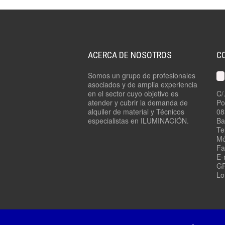
ACERCA DE NOSOTROS
C
Somos un grupo de profesionales
asociados y de amplia experiencia
en el sector cuyo objetivo es
C/
atender y cubrir la demanda de
Po
alquiler de material y Técnicos
08
especialistas en ILUMINACIÓN.
Ba
Te
Mó
Fa
E-
GP
Lo