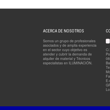
ACERCA DE NOSOTROS
C
Somos un grupo de profesionales
asociados y de amplia experiencia
en el sector cuyo objetivo es
C/
atender y cubrir la demanda de
Po
alquiler de material y Técnicos
08
especialistas en ILUMINACIÓN.
Ba
Te
Mó
Fa
E-
GP
Lo