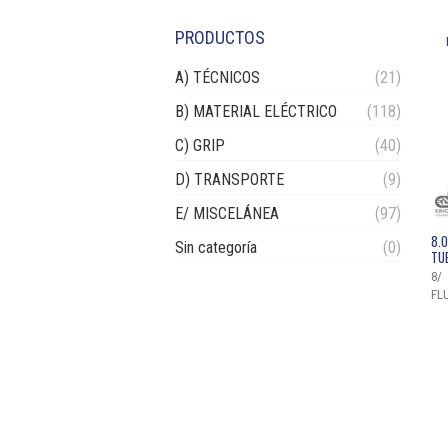
PRODUCTOS
A) TÉCNICOS
(21)
B) MATERIAL ELÉCTRICO
(118)
C) GRIP
(40)
D) TRANSPORTE
(9)
E/ MISCELÁNEA
(97)
8.0
Sin categoría
(0)
TU
8/
FL