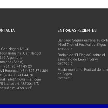
4.7/
PADDLE
3.9/
MOUNT
RONFORD
F-
7
4.8
–
LADDER
ONTACTA
ENTRADAS RECIENTES
3.10/
POD
RONFORD
F-
Santiago Segura estrena su cort
7
4.9
‘Nivel 7’ en el Festival de Sitges
3
–
. Can Negoci Nº 24
12/10/2015
EJES
VIAS
ligon Industrial Can Negoci
RECTAS
Rodaje de ‘El Elegido’, sobre el
310 Argentona
asesinato de León Trotsky
3.11/
rcelona (Spain)
09/07/2015
ROCKET
4.10
l. (+34) 93 741 45 23
PLATE
–
Movie-men en el Festival de terr
vil Empresa (+34) 607 371 384
VÍAS
de Sitges
x. (+34) 93 741 44 76
CURVAS
09/07/2015
3.12/
mail: info@movie-men.com
TANGO
S Latitud : 41°32’20.13”N
–
11/
ngitud : 2°24’58.60”E.
SWING
QUICK
HEAD
RELEASE
3.13/
STEADYBAG