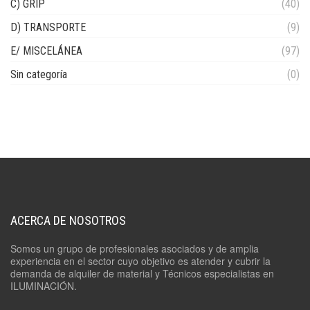
C) GRIP
(40)
D) TRANSPORTE
(9)
E/ MISCELÁNEA
(97)
Sin categoría
(0)
ACERCA DE NOSOTROS
Somos un grupo de profesionales asociados y de amplia
experiencia en el sector cuyo objetivo es atender y cubrir la
demanda de alquiler de material y Técnicos especialistas en
ILUMINACIÓN.