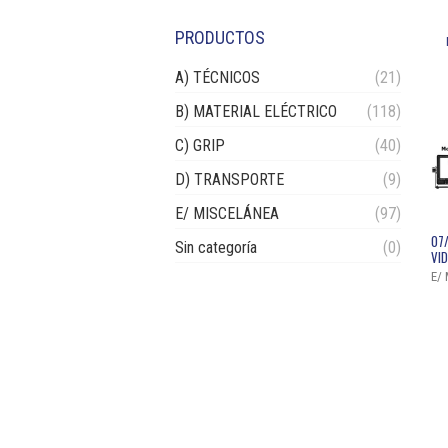
PRODUCTOS
A) TÉCNICOS
(21)
B) MATERIAL ELÉCTRICO
(118)
C) GRIP
(40)
D) TRANSPORTE
(9)
E/ MISCELÁNEA
(97)
07
Sin categoría
(0)
VI
E/