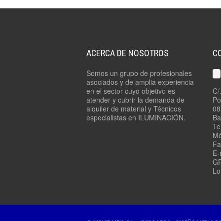
ACERCA DE NOSOTROS
C
Somos un grupo de profesionales
asociados y de amplia experiencia
en el sector cuyo objetivo es
C/
atender y cubrir la demanda de
Po
alquiler de material y Técnicos
08
especialistas en ILUMINACIÓN.
Ba
Te
Mó
Fa
E-
GP
Lo