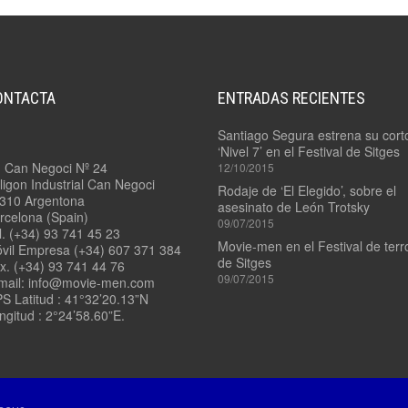
4.7/
PADDLE
3.9/
MOUNT
RONFORD
F-
7
4.8
–
ONTACTA
ENTRADAS RECIENTES
LADDER
3.10/
POD
RONFORD
Santiago Segura estrena su cort
F-
‘Nivel 7’ en el Festival de Sitges
7
4.9
. Can Negoci Nº 24
12/10/2015
3
–
ligon Industrial Can Negoci
EJES
VIAS
Rodaje de ‘El Elegido’, sobre el
310 Argentona
RECTAS
asesinato de León Trotsky
rcelona (Spain)
09/07/2015
3.11/
l. (+34) 93 741 45 23
ROCKET
4.10
Movie-men en el Festival de terr
vil Empresa (+34) 607 371 384
PLATE
–
de Sitges
x. (+34) 93 741 44 76
VÍAS
09/07/2015
mail: info@movie-men.com
CURVAS
3.12/
S Latitud : 41°32’20.13”N
TANGO
ngitud : 2°24’58.60”E.
–
11/
SWING
QUICK
HEAD
RELEASE
3.13/
STEADYBAG