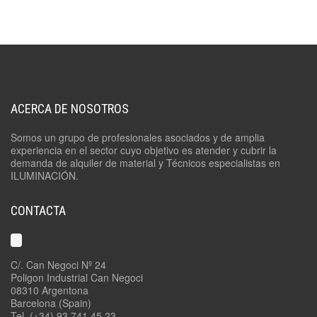
ACERCA DE NOSOTROS
Somos un grupo de profesionales asociados y de amplia
experiencia en el sector cuyo objetivo es atender y cubrir la
demanda de alquiler de material y Técnicos especialistas en
ILUMINACIÓN.
CONTACTA
C/. Can Negoci Nº 24
Poligon Industrial Can Negoci
08310 Argentona
Barcelona (Spain)
Tel. (+34) 93 741 45 23