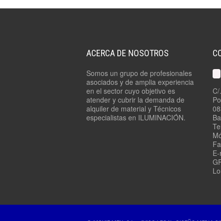
ACERCA DE NOSOTROS
C
Somos un grupo de profesionales
asociados y de amplia experiencia
en el sector cuyo objetivo es
C/
atender y cubrir la demanda de
Po
alquiler de material y Técnicos
08
especialistas en ILUMINACIÓN.
Ba
Te
Mó
Fa
E-
GP
Lo