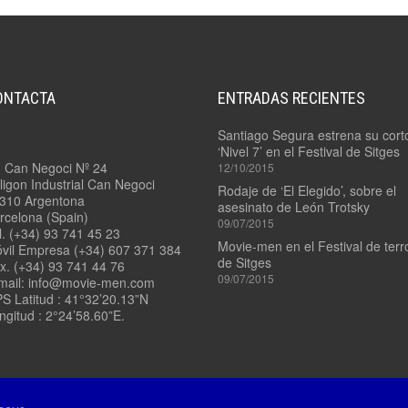
4.7/
PADDLE
3.9/
MOUNT
RONFORD
F-
7
4.8
–
ONTACTA
ENTRADAS RECIENTES
LADDER
3.10/
POD
RONFORD
Santiago Segura estrena su cort
F-
‘Nivel 7’ en el Festival de Sitges
7
4.9
. Can Negoci Nº 24
12/10/2015
3
–
ligon Industrial Can Negoci
EJES
VIAS
Rodaje de ‘El Elegido’, sobre el
310 Argentona
RECTAS
asesinato de León Trotsky
rcelona (Spain)
09/07/2015
3.11/
l. (+34) 93 741 45 23
ROCKET
4.10
Movie-men en el Festival de terr
vil Empresa (+34) 607 371 384
PLATE
–
de Sitges
x. (+34) 93 741 44 76
VÍAS
09/07/2015
mail: info@movie-men.com
CURVAS
3.12/
S Latitud : 41°32’20.13”N
TANGO
ngitud : 2°24’58.60”E.
–
11/
SWING
QUICK
HEAD
RELEASE
3.13/
STEADYBAG