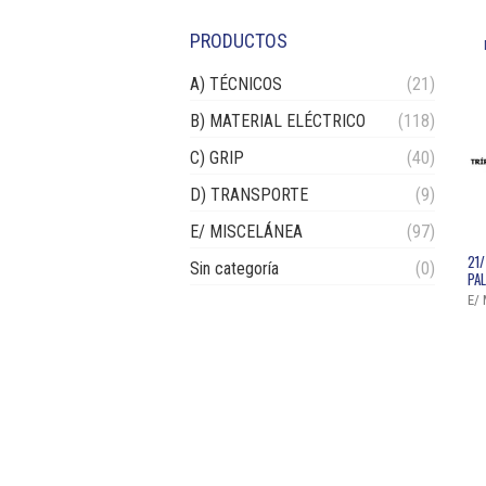
PRODUCTOS
A) TÉCNICOS
(21)
B) MATERIAL ELÉCTRICO
(118)
C) GRIP
(40)
D) TRANSPORTE
(9)
E/ MISCELÁNEA
(97)
21/
Sin categoría
(0)
PAL
E/