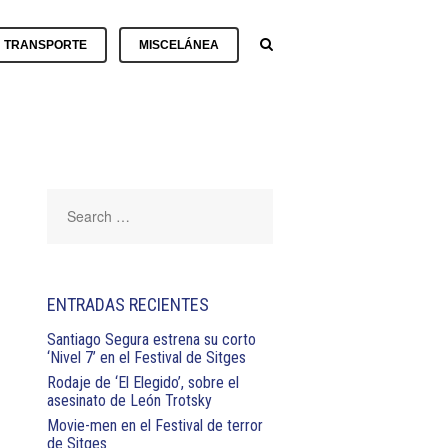
TRANSPORTE
MISCELÁNEA
MIONES
BATERÍAS
/
RGONETAS
MIÓN
CARGADORES
F
NERADORES
.
ENERADOR
CABLES
CABLES
ÉCTRICOS
10I
Y
HMI
CONEXIONES
ONDA
NERADOR
CAJAS
ECO
MIÓN
MATERIAL
CONEXIÓN
ACCESORIOS
F
ENERADOR
AUXILIAR
CÁMARAS
.
20I
.
CONEXIONES
ENTRADAS RECIENTES
ONDA
REGULADORES
Y
CARROS
DIMMERS
MANGA
MAGLINER
Santiago Segura estrena su corto
ENERADOR
‘Nivel 7’ en el Festival de Sitges
ECO
30IS
TEXTILES
CONVERTIDORES
MÁQUINAS
BANDERAS
CINE
Y
DE
Rodaje de ‘El Elegido’, sobre el
.
ONDA
RABILLOS
HUMO
asesinato de León Trotsky
BASTIDORES
Movie-men en el Festival de terror
VIDEO
/
ENERADOR
/
PRACTICABLES
PALIOS
de Sitges