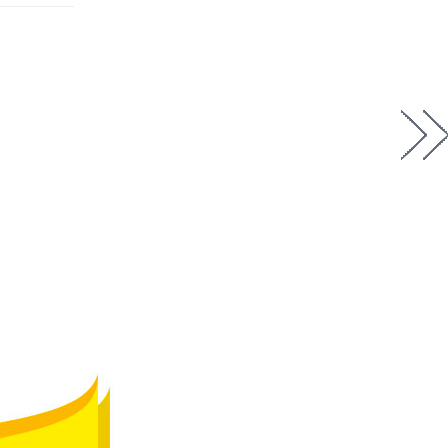
3.14/
EASYRIG
+
SERENE
ARM
3.15/
QUICK
RELEASE
3.16/
PADDLE
MOUNT