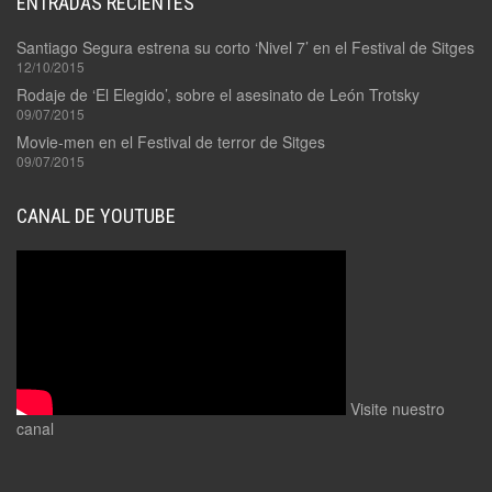
ENTRADAS RECIENTES
Santiago Segura estrena su corto ‘Nivel 7’ en el Festival de Sitges
12/10/2015
Rodaje de ‘El Elegido’, sobre el asesinato de León Trotsky
09/07/2015
Movie-men en el Festival de terror de Sitges
09/07/2015
CANAL DE YOUTUBE
Visite nuestro
canal