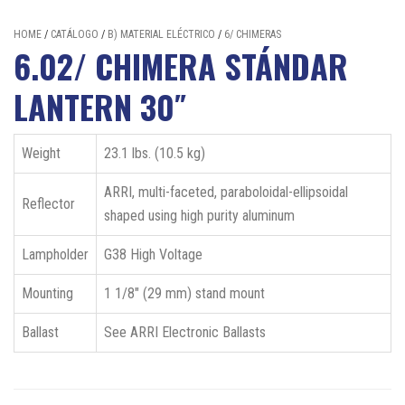
HOME
/
CATÁLOGO
/
B) MATERIAL ELÉCTRICO
/
6/ CHIMERAS
6.02/ CHIMERA STÁNDAR
LANTERN 30″
Weight
23.1 lbs. (10.5 kg)
ARRI, multi-faceted, paraboloidal-ellipsoidal
Reflector
shaped using high purity aluminum
Lampholder
G38 High Voltage
Mounting
1 1/8″ (29 mm) stand mount
Ballast
See ARRI Electronic Ballasts