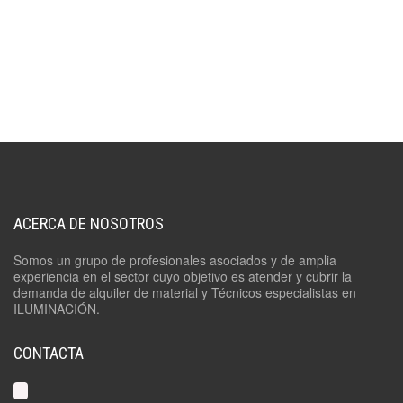
ACERCA DE NOSOTROS
Somos un grupo de profesionales asociados y de amplia
experiencia en el sector cuyo objetivo es atender y cubrir la
demanda de alquiler de material y Técnicos especialistas en
ILUMINACIÓN.
CONTACTA