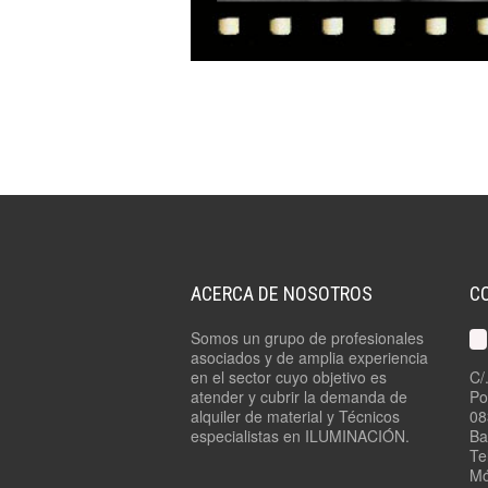
ACERCA DE NOSOTROS
C
Somos un grupo de profesionales
asociados y de amplia experiencia
en el sector cuyo objetivo es
C/
atender y cubrir la demanda de
Po
alquiler de material y Técnicos
08
especialistas en ILUMINACIÓN.
Ba
Te
Mó