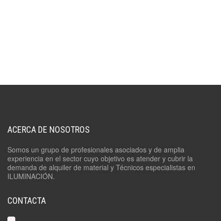
ACERCA DE NOSOTROS
Somos un grupo de profesionales asociados y de amplia
experiencia en el sector cuyo objetivo es atender y cubrir la
demanda de alquiler de material y Técnicos especialistas en
ILUMINACIÓN.
CONTACTA