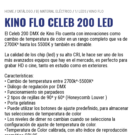
HOME
/
CATÁLOGO
/
B) MATERIAL ELÉCTRICO
/
1/ LEDS
/
KINO FLO
KINO FLO CELEB 200 LED
El Celeb 200 DMX de Kino Flo cuenta con innovaciones como
cambio de temperatura de color en un rango completo que va de
2700Kº hasta los 5500K y también es dimable.
La calidad de los chip (led) y su alto CRI, le hace ser uno de los
más avanzados equipos que hay en el mercado, es perfecto para
grabar HD o cine, tanto en estudio como en exteriores.
Características:
• Cambio de temperatura entre 2700kº-5500Kº
• Diálogo de regulación por DMX
• Funcionamiento sin parpadeos
• 2 tipos de rejillas de 90º y 60º (Honeycomb Louver )
• Porta gelatinas
• Puede utilizar los botones de ajuste predefinido, para almacenar
tus selecciones de temperatura de color
• Los niveles de dimer no cambian cuando se selecciona la
configuración de ajuste de temperatura de color.
•Temperatura de Color calibrada, con alto índice de reproducción