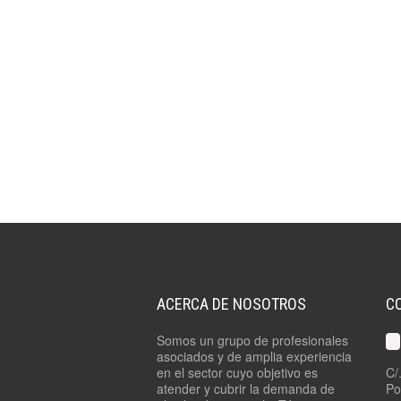
ACERCA DE NOSOTROS
C
Somos un grupo de profesionales
asociados y de amplia experiencia
en el sector cuyo objetivo es
C/
atender y cubrir la demanda de
Po