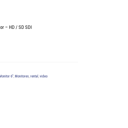
70IS
MONITORES
ERCEDES
ONDA
PULMONES
HOLLYWOODS
.
TRÍPODES
RECORTABLES
PANTALLAS
or – HD / SD SDI
XENON
REFLECTORAS
SCRIMS
TELAS
PALIO
onitor 6"
,
Monitores
,
rental
,
video