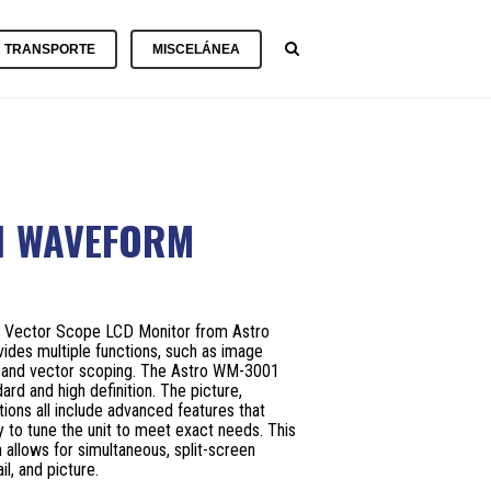
TRANSPORTE
MISCELÁNEA
MIONES
BATERÍAS
/
RGONETAS
MIÓN
CARGADORES
F
NERADORES
.
ENERADOR
CABLES
CABLES
ÉCTRICOS
10I
Y
HMI
CONEXIONES
1 WAVEFORM
ONDA
NERADOR
CAJAS
ECO
MIÓN
MATERIAL
CONEXIÓN
ACCESORIOS
F
ENERADOR
AUXILIAR
CÁMARAS
.
20I
.
CONEXIONES
Vector Scope LCD Monitor from Astro
ONDA
REGULADORES
Y
CARROS
ides multiple functions, such as image
DIMMERS
MANGA
MAGLINER
, and vector scoping. The Astro WM-3001
ENERADOR
rd and high definition. The picture,
ECO
30IS
TEXTILES
CONVERTIDORES
MÁQUINAS
BANDERAS
ons all include advanced features that
CINE
Y
DE
ty to tune the unit to meet exact needs. This
.
ONDA
RABILLOS
HUMO
h allows for simultaneous, split-screen
BASTIDORES
VIDEO
/
l, and picture.
ENERADOR
/
PRACTICABLES
PALIOS