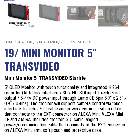
HOME
/
CATÁLOGO
/
E/ MISCELÁNEA
/
VIDEO / MONITORES
19/ MINI MONITOR 5″
TRANSVIDEO
Mini Monitor 5″ TRANSVIDEO Starlite
5” OLED Monitor with touch functionality and integrated H.264
recorder (ARRI bus Interface / 3G / HD-SDI input + reclocked
output / 5-44v DC power input through Lemo 0B 5pin 5.7“ x 2.5“ x
0.9“ / 0.4lbs). The monitor will support camera control via touch
interface. Includes SDI cable and power/ communication cable
that connects to the EXT connector on ALEXA Mini, ALEXA Mini
LF and AMIRA. Includes monitor, SDI cable, angled
power/communication cable that connects to the EXT connector
on ALEXA Mini, arm, soft pouch and protective case.