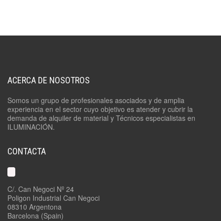
ACERCA DE NOSOTROS
Somos un grupo de profesionales asociados y de amplia
experiencia en el sector cuyo objetivo es atender y cubrir la
demanda de alquiler de material y Técnicos especialistas en
ILUMINACIÓN.
CONTACTA
C/. Can Negoci Nº 24
Poligon Industrial Can Negoci
08310 Argentona
Barcelona (Spain)