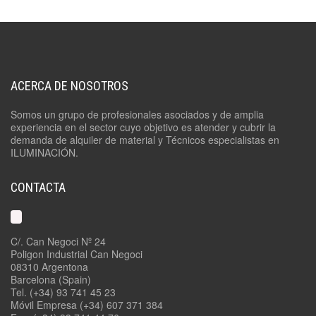
ACERCA DE NOSOTROS
Somos un grupo de profesionales asociados y de amplia
experiencia en el sector cuyo objetivo es atender y cubrir la
demanda de alquiler de material y Técnicos especialistas en
ILUMINACIÓN.
CONTACTA
C/. Can Negoci Nº 24
Poligon Industrial Can Negoci
08310 Argentona
Barcelona (Spain)
Tel. (+34) 93 741 45 23
Móvil Empresa (+34) 607 371 384