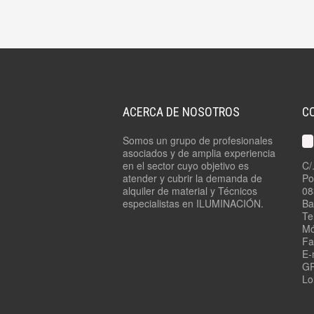
ACERCA DE NOSOTROS
C
Somos un grupo de profesionales
asociados y de amplia experiencia
en el sector cuyo objetivo es
C/
atender y cubrir la demanda de
Po
alquiler de material y Técnicos
08
especialistas en ILUMINACIÓN.
Ba
Te
Mó
Fa
E-
GP
Lo