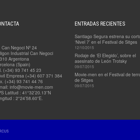
ONTACTA
ENTRADAS RECIENTES
Santiago Segura estrena su cort
‘Nivel 7’ en el Festival de Sitges
. Can Negoci Nº 24
12/10/2015
ligon Industrial Can Negoci
Rodaje de ‘El Elegido’, sobre el
310 Argentona
asesinato de León Trotsky
rcelona (Spain)
09/07/2015
l. (+34) 93 741 45 23
Movie-men en el Festival de terr
vil Empresa (+34) 607 371 384
de Sitges
x. (+34) 93 741 44 76
09/07/2015
mail: info@movie-men.com
S Latitud : 41°32’20.13”N
ngitud : 2°24’58.60”E.
IRCUS