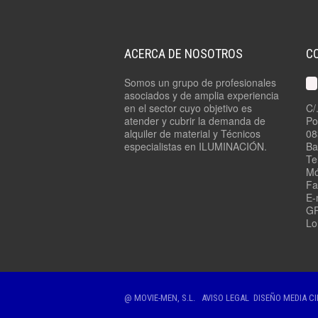
ACERCA DE NOSOTROS
C
Somos un grupo de profesionales
asociados y de amplia experiencia
en el sector cuyo objetivo es
C/
atender y cubrir la demanda de
Po
alquiler de material y Técnicos
08
especialistas en ILUMINACIÓN.
Ba
Te
Mó
Fa
E-
GP
Lo
@ MOVIE-MEN, S.L.
AVISO LEGAL
DISEÑO
MEDIA C