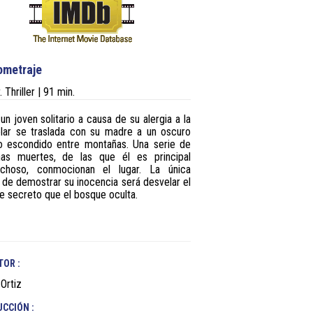
70IS
MONITORES
ERCEDES
ONDA
PULMONES
HOLLYWOODS
.
TRÍPODES
RECORTABLES
PANTALLAS
XENON
REFLECTORAS
ometraje
SCRIMS
. Thriller | 91 min.
TELAS
PALIO
 un joven solitario a causa de su alergia a la
olar se traslada con su madre a un oscuro
o escondido entre montañas. Una serie de
ñas muertes, de las que él es principal
choso, conmocionan el lugar. La única
 de demostrar su inocencia será desvelar el
le secreto que el bosque oculta.
TOR :
 Ortiz
CCIÓN :