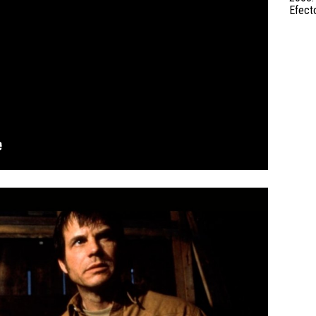
Efect
3.14/
EASYRIG
+
SERENE
ARM
3.15/
QUICK
RELEASE
3.16/
PADDLE
MOUNT