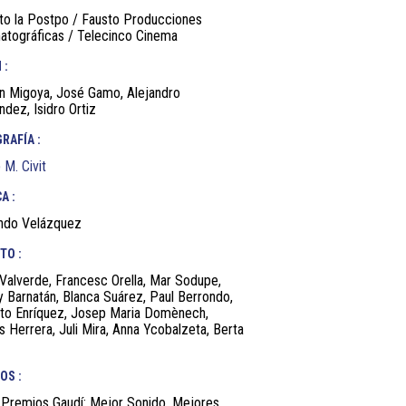
to la Postpo / Fausto Producciones
atográficas / Telecinco Cinema
 :
n Migoya, José Gamo, Alejandro
dez, Isidro Ortiz
RAFÍA :
M. Civit
A :
ndo Velázquez
TO :
 Valverde, Francesc Orella, Mar Sodupe,
 Barnatán, Blanca Suárez, Paul Berrondo,
to Enríquez, Josep Maria Domènech,
 Herrera, Juli Mira, Anna Ycobalzeta, Berta
OS :
 Premios Gaudí: Mejor Sonido, Mejores