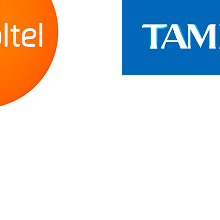
3.14/
EASYRIG
+
SERENE
ARM
3.15/
QUICK
RELEASE
3.16/
PADDLE
MOUNT