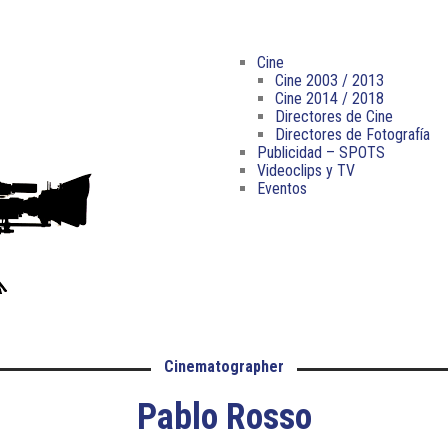
4.7/
PADDLE
3.9/
MOUNT
RONFORD
Cine
F-
Cine 2003 / 2013
7
4.8
Cine 2014 / 2018
–
LADDER
Directores de Cine
3.10/
POD
Directores de Fotografía
RONFORD
Publicidad – SPOTS
F-
Videoclips y TV
7
4.9
Eventos
3
–
EJES
VIAS
RECTAS
3.11/
ROCKET
4.10
PLATE
–
VÍAS
CURVAS
3.12/
TANGO
–
11/
Cinematographer
SWING
QUICK
HEAD
RELEASE
Pablo Rosso
3.13/
STEADYBAG