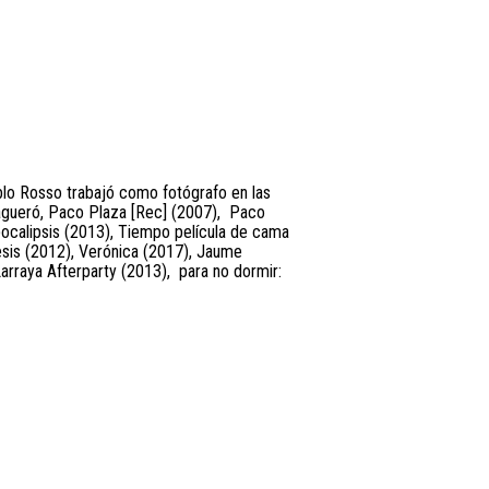
blo Rosso trabajó como fotógrafo en las
agueró, Paco Plaza [Rec] (2007),
Paco
pocalipsis (2013), Tiempo película de cama
sis (2012), Verónica (2017), Jaume
arraya Afterparty (2013),
para no dormir: