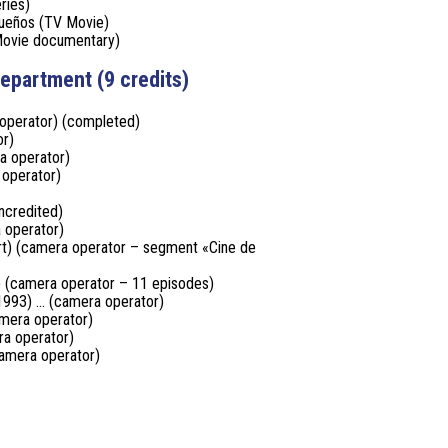
ries)
sueños (TV Movie)
 Movie documentary)
epartment (9 credits)
operator) (completed)
or)
a operator)
 operator)
ncredited)
a operator)
ort) (camera operator – segment «Cine de
) (camera operator – 11 episodes)
1993) … (camera operator)
mera operator)
a operator)
camera operator)