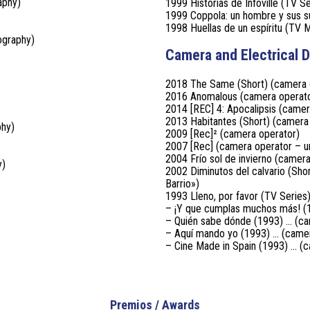
aphy)
1999 Historias de Infoville (TV Se
1999 Coppola: un hombre y sus 
1998 Huellas de un espíritu (TV
ography)
Camera and Electrical D
2018 The Same (Short) (camera 
2016 Anomalous (camera operat
2014 [REC] 4: Apocalipsis (camer
2013 Habitantes (Short) (camera
phy)
2009 [Rec]² (camera operator)
2007 [Rec] (camera operator – u
2004 Frío sol de invierno (camer
y)
2002 Diminutos del calvario (Sh
Barrio»)
1993 Lleno, por favor (TV Series
– ¡Y que cumplas muchos más! (
– Quién sabe dónde (1993) … (ca
– Aquí mando yo (1993) … (camer
– Cine Made in Spain (1993) … (
Premios / Awards