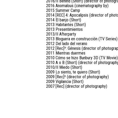
2016/II Behind (Short) (director of photogr
2016 Anomalous (cinematography by)
2015 Summer Camp
2014 [REC] 4: Apocalipsis (director of phot
2014 El banjo (Short)
2013 Habitantes (Short)
2013 Presentimientos
2013/II Afterparty
2013 Bloguera en construcción (TV Series)
2012 Del lado del verano
2012 [Rec]³: Génesis (director of photogra
2011 Mientras duermes
2010 Cómo se hizo Bunbury 3D (TV Movie)
2010 A o B (Short) (director of photograph
2010/II Miedo (Short)
2009 Lo siento, te quiero (Short)
2009 [Rec]² (director of photography)
2009 Vigilancia (Short)
2007 [Rec] (director of photography)