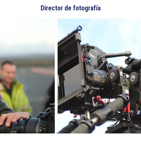
Director de fotografía
3.14/
EASYRIG
+
SERENE
ARM
3.15/
QUICK
RELEASE
3.16/
PADDLE
MOUNT