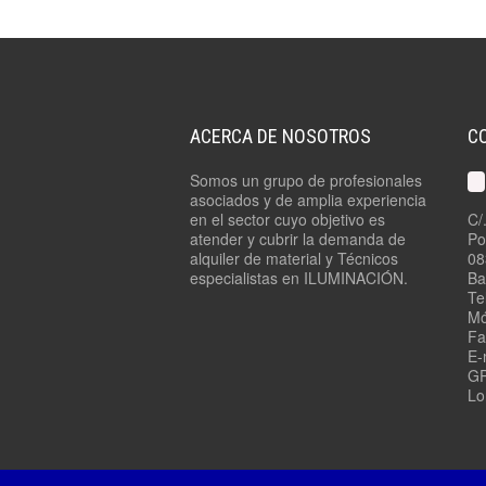
ACERCA DE NOSOTROS
C
Somos un grupo de profesionales
asociados y de amplia experiencia
en el sector cuyo objetivo es
C/
atender y cubrir la demanda de
Po
alquiler de material y Técnicos
08
especialistas en ILUMINACIÓN.
Ba
Te
Mó
Fa
E-
GP
Lo