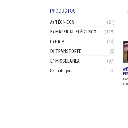
PRODUCTOS
A) TÉCNICOS
(21)
B) MATERIAL ELÉCTRICO
(118)
C) GRIP
(40)
D) TRANSPORTE
(9)
E/ MISCELÁNEA
(97)
AN
Sin categoría
(0)
PO
Bat
Ca