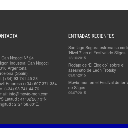
4.7/
PADDLE
3.9/
MOUNT
RONFORD
F-
7
4.8
–
LADDER
ONTACTA
ENTRADAS RECIENTES
3.10/
POD
RONFORD
F-
Santiago Segura estrena su cort
7
4.9
‘Nivel 7’ en el Festival de Sitges
3
–
. Can Negoci Nº 24
12/10/2015
EJES
VIAS
ligon Industrial Can Negoci
RECTAS
Rodaje de ‘El Elegido’, sobre el
310 Argentona
asesinato de León Trotsky
3.11/
rcelona (Spain)
09/07/2015
ROCKET
4.10
l. (+34) 93 741 45 23
PLATE
–
Movie-men en el Festival de terr
vil Empresa (+34) 607 371 384
VÍAS
de Sitges
x. (+34) 93 741 44 76
CURVAS
09/07/2015
3.12/
mail: info@movie-men.com
TANGO
S Latitud : 41°32’20.13”N
–
11/
ngitud : 2°24’58.60”E.
SWING
QUICK
HEAD
RELEASE
3.13/
STEADYBAG