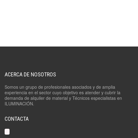
ACERCA DE NOSOTROS
Somos un grupo de profesionales asociados y de amplia
experiencia en el sector cuyo objetivo es atender y cubrir la
demanda de alquiler de material y Técnicos especialistas en
ILUMINACIÓN.
CONTACTA